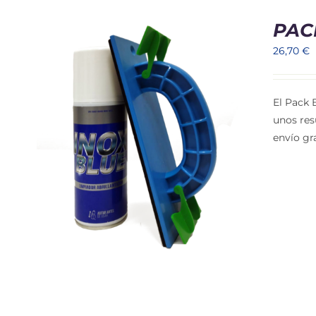
PAC
26,70
€
El Pack 
unos res
envío gr
S