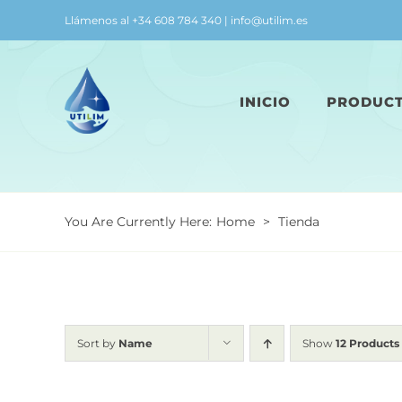
Skip
Llámenos al +34 608 784 340 | info@utilim.es
to
content
INICIO
PRODUC
You Are Currently Here
:
Home
>
Tienda
Sort by
Name
Show
12 Products