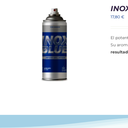
INO
17,80
€
El poten
Su aroma
S
resulta