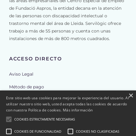
las áreas empresariales del Centro Especial de Empleo
de Fundació Aspros, la entidad decana en la atención
de las personas con discapacidad intelectual o
trastorno mental del área de Lleida. Servilògic ofrece
trabajo a más de 55 personas y cuenta con unas
instalaciones de más de 800 metros cuadrados.
ACCESO DIRECTO
Aviso Legal
Método de pago
×
Este sitio web usa cookies para mejorar la experiencia del usuario. Al
Envíos
utilizar nuestro sitio web, usted acepta todas las cookies de acuerdo
con nuestra Política de cookies.
Más información
Reembolso y cancelación de pedidos
COOKIES ESTRICTAMENTE NECESARIAS
Política de Cookies
COOKIES DE FUNCIONALIDAD
COOKIES NO CLASIFICADAS