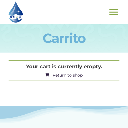
Skip
to
To
content
Nav
Carrito
INICIO
PRODUCTOS
Your cart is currently empty.
COMO FUNCIONA Y RESULTADOS
Return to shop
¿QUIENES SOMOS?
CONTACTO