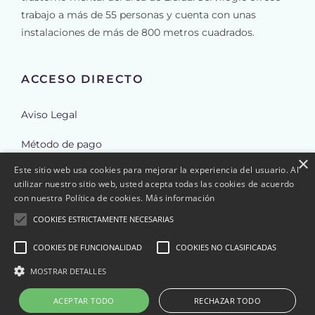
trabajo a más de 55 personas y cuenta con unas
instalaciones de más de 800 metros cuadrados.
ACCESO DIRECTO
Aviso Legal
Método de pago
×
Este sitio web usa cookies para mejorar la experiencia del usuario. Al
Envíos
utilizar nuestro sitio web, usted acepta todas las cookies de acuerdo
con nuestra Política de cookies.
Más información
Reembolso y cancelación de pedidos
COOKIES ESTRICTAMENTE NECESARIAS
Política de Cookies
COOKIES DE FUNCIONALIDAD
COOKIES NO CLASIFICADAS
Política de Privacidad
MOSTRAR DETALLES
Mi Cuenta
ACEPTAR TODO
RECHAZAR TODO