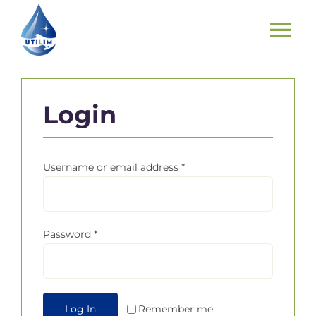
Skip
to
To
content
Nav
INICIO
Login
PRODUCTOS
Username or email address
*
COMO FUNCIONA Y RESULTADOS
¿QUIENES SOMOS?
Password
*
CONTACTO
Log In
Remember me