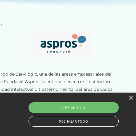
:
argo de Servilògic, una de las áreas empresariales del
e Fundació Aspros, la entidad decana en la atención
idad intelectual o trastorno mental del área de Lleida.
×
más de 55 personas y cuenta con unas instalaciones de
os.
ACEPTAR TODO
RECHAZAR TODO