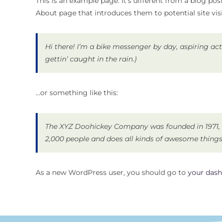
This is an example page. It’s different from a blog pos
About page that introduces them to potential site visi
Hi there! I’m a bike messenger by day, aspiring act
gettin’ caught in the rain.)
…or something like this:
The XYZ Doohickey Company was founded in 1971, a
2,000 people and does all kinds of awesome thin
As a new WordPress user, you should go to
your das