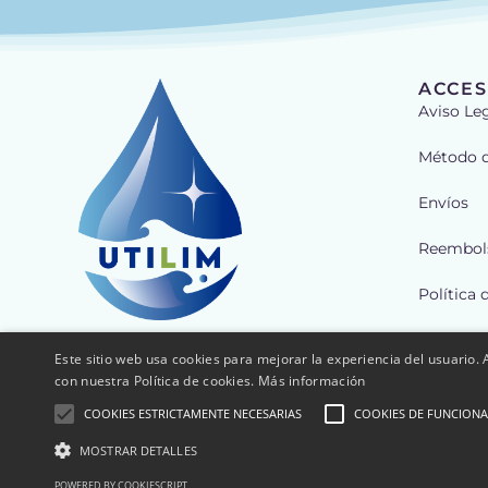
ACCES
Aviso Le
Método 
Envíos
Reembols
Política 
Política 
Este sitio web usa cookies para mejorar la experiencia del usuario. A
con nuestra Política de cookies.
Más información
Mi Cuent
COOKIES ESTRICTAMENTE NECESARIAS
COOKIES DE FUNCIONA
MOSTRAR DETALLES
© Copyright 2012 – 2020 | W
POWERED BY COOKIESCRIPT