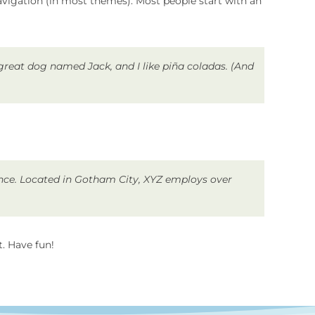
 navigation (in most themes). Most people start with an
a great dog named Jack, and I like piña coladas. (And
ince. Located in Gotham City, XYZ employs over
. Have fun!