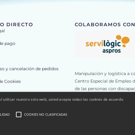
O DIRECTO
COLABORAMOS CON
gal
de pago
o y cancelación de pedidos
Manipulación y logística a c
Centro Especial de Empleo d
de Cookies
de las personas con discapac
de Privacidad
Servilògic ofrece trabajo a 
l utilizar nuestro sitio web, usted acepta todas las cookies de acuerdo
más de 800 metros cuadrad
a
LIDAD
COOKIES NO CLASIFICADAS
eb desarrollada por
CompsaOnline