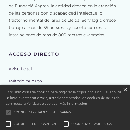
de Fundació Aspros, la entidad decana en la atención
de las personas con discapacidad intelectual o
trastorno mental del área de Lleida. Servilògic ofrece
trabajo a más de 55 personas y cuenta con unas
instalaciones de más de 800 metros cuadrados.
ACCESO DIRECTO
Aviso Legal
Método de pago
×
Este sitio web usa cookies para mejorar la experiencia del usuario. Al
Envíos
utilizar nuestro sitio web, usted acepta todas las cookies de acuerdo
con nuestra Política de cookies.
Más información
Reembolso y cancelación de pedidos
COOKIES ESTRICTAMENTE NECESARIAS
Política de Cookies
COOKIES DE FUNCIONALIDAD
COOKIES NO CLASIFICADAS
Política de Privacidad