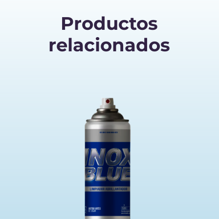
Productos
relacionados
LS