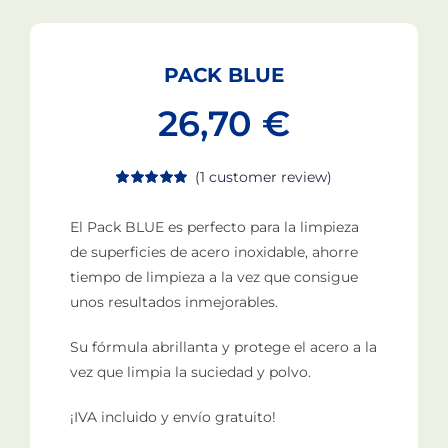
PACK BLUE
26,70
€
(
1
customer review)
Rated
1
5.00
out of 5 based
El Pack BLUE es perfecto para la limpieza
on
customer
rating
de superficies de acero inoxidable, ahorre
tiempo de limpieza a la vez que consigue
unos resultados inmejorables.
Su fórmula abrillanta y protege el acero a la
vez que limpia la suciedad y polvo.
¡IVA incluido y envío gratuito!