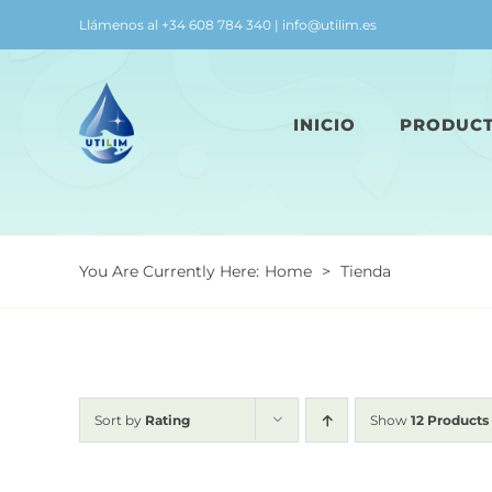
Skip
Llámenos al +34 608 784 340 | info@utilim.es
to
content
INICIO
PRODUC
You Are Currently Here
:
Home
>
Tienda
Sort by
Rating
Show
12 Products