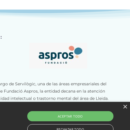
:
argo de Servilògic, una de las áreas empresariales del
e Fundació Aspros, la entidad decana en la atención
idad intelectual o trastorno mental del área de Lleida.
×
más de 55 personas y cuenta con unas instalaciones de
os.
ACEPTAR TODO
RECHAZAR TODO