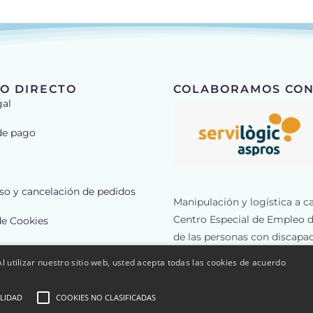
O DIRECTO
COLABORAMOS CON
gal
de pago
o y cancelación de pedidos
Manipulación y logística a c
Centro Especial de Empleo d
de Cookies
de las personas con discapac
de Privacidad
Servilògic ofrece trabajo a 
l utilizar nuestro sitio web, usted acepta todas las cookies de acuerdo
más de 800 metros cuadrad
a
LIDAD
COOKIES NO CLASIFICADAS