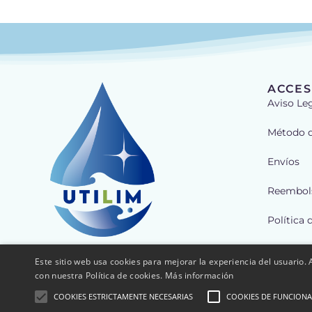
ACCES
Aviso Le
Método 
Envíos
Reembols
Política 
Política 
Este sitio web usa cookies para mejorar la experiencia del usuario. A
con nuestra Política de cookies.
Más información
Mi Cuent
COOKIES ESTRICTAMENTE NECESARIAS
COOKIES DE FUNCIONA