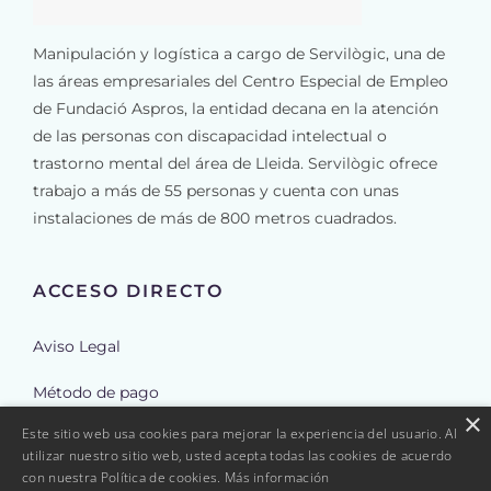
Manipulación y logística a cargo de Servilògic, una de
las áreas empresariales del Centro Especial de Empleo
de Fundació Aspros, la entidad decana en la atención
de las personas con discapacidad intelectual o
trastorno mental del área de Lleida. Servilògic ofrece
trabajo a más de 55 personas y cuenta con unas
instalaciones de más de 800 metros cuadrados.
ACCESO DIRECTO
Aviso Legal
Método de pago
×
Este sitio web usa cookies para mejorar la experiencia del usuario. Al
Envíos
utilizar nuestro sitio web, usted acepta todas las cookies de acuerdo
con nuestra Política de cookies.
Más información
Reembolso y cancelación de pedidos