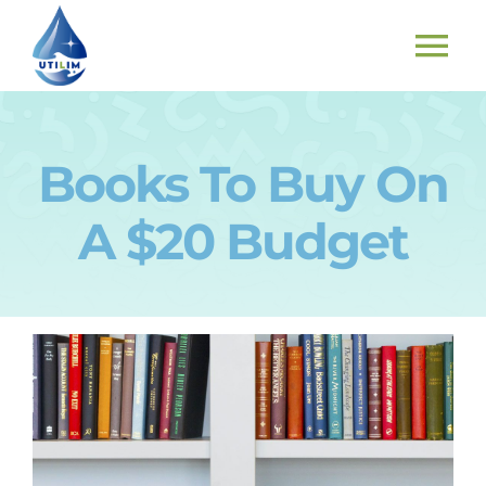
Skip
to
To
content
Nav
INICIO
Books To Buy On
PRODUCTOS
A $20 Budget
COMO FUNCIONA Y RESULTADOS
¿QUIENES SOMOS?
CONTACTO