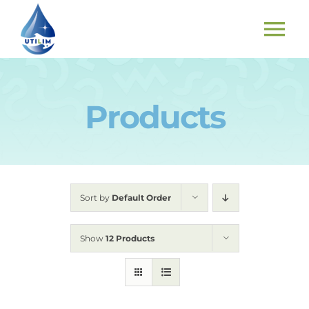
Skip
to
To
content
Nav
INICIO
Products
PRODUCTOS
COMO FUNCIONA Y RESULTADOS
Sort by
Default Order
¿QUIENES SOMOS?
Show
12 Products
CONTACTO