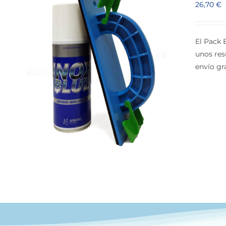
26,70
€
El Pack 
unos res
envío gr
S