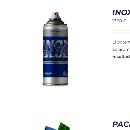
INO
17,80
€
El poten
Su aroma
S
resulta
PAC