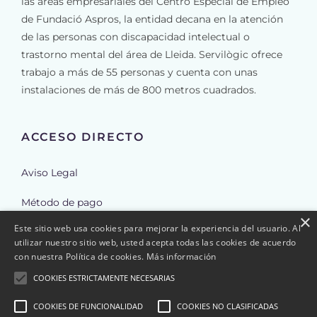
las áreas empresariales del Centro Especial de Empleo
de Fundació Aspros, la entidad decana en la atención
de las personas con discapacidad intelectual o
trastorno mental del área de Lleida. Servilògic ofrece
trabajo a más de 55 personas y cuenta con unas
instalaciones de más de 800 metros cuadrados.
ACCESO DIRECTO
Aviso Legal
Método de pago
×
Este sitio web usa cookies para mejorar la experiencia del usuario. Al
Envíos
utilizar nuestro sitio web, usted acepta todas las cookies de acuerdo
con nuestra Política de cookies.
Más información
Reembolso y cancelación de pedidos
COOKIES ESTRICTAMENTE NECESARIAS
Política de Cookies
COOKIES DE FUNCIONALIDAD
COOKIES NO CLASIFICADAS