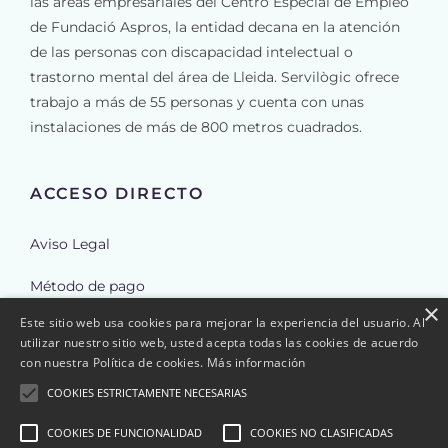
las áreas empresariales del Centro Especial de Empleo
de Fundació Aspros, la entidad decana en la atención
de las personas con discapacidad intelectual o
trastorno mental del área de Lleida. Servilògic ofrece
trabajo a más de 55 personas y cuenta con unas
instalaciones de más de 800 metros cuadrados.
ACCESO DIRECTO
Aviso Legal
Método de pago
×
Este sitio web usa cookies para mejorar la experiencia del usuario. Al
Envíos
utilizar nuestro sitio web, usted acepta todas las cookies de acuerdo
con nuestra Política de cookies.
Más información
Reembolso y cancelación de pedidos
COOKIES ESTRICTAMENTE NECESARIAS
Política de Cookies
COOKIES DE FUNCIONALIDAD
COOKIES NO CLASIFICADAS